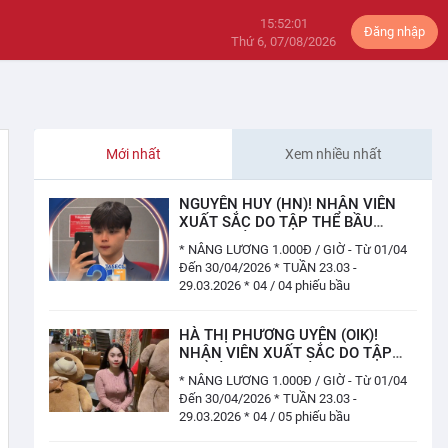
15:52:01
Đăng nhập
Thứ 6, 07/08/2026
Mới nhất
Xem nhiều nhất
NGUYỄN HUY (HN)! NHÂN VIÊN
XUẤT SẮC DO TẬP THỂ BẦU
CHỌN TUẦN 23.03 - 29.03.2026
* NÂNG LƯƠNG 1.000Đ / GIỜ - Từ 01/04
(04 / 04 PHIẾU)
Đến 30/04/2026 * TUẦN 23.03 -
29.03.2026 * 04 / 04 phiếu bầu
HÀ THỊ PHƯƠNG UYÊN (OIK)!
NHÂN VIÊN XUẤT SẮC DO TẬP
THỂ BẦU CHỌN TUẦN 23.03 -
* NÂNG LƯƠNG 1.000Đ / GIỜ - Từ 01/04
29.03.2026 (04 / 05 PHIẾU)
Đến 30/04/2026 * TUẦN 23.03 -
29.03.2026 * 04 / 05 phiếu bầu