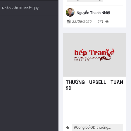
Nhân viên XS nhất Quý
Nguyễn Thanh Nhiệt
22/06/2020
-
571
THƯỞNG UPSELL TUẦN
9D
#Công bố QD thưởng