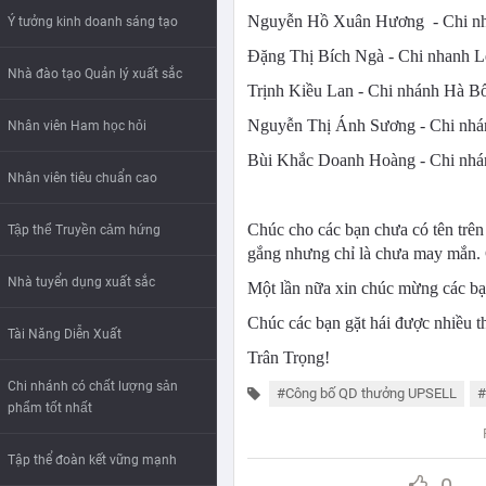
Nguyễn Hồ Xuân Hương - Chi nhán
Ý tưởng kinh doanh sáng tạo
Đặng Thị Bích Ngà - Chi nhanh Lê
Nhà đào tạo Quản lý xuất sắc
Trịnh Kiều Lan - Chi nhánh Hà Bổ
Nguyễn Thị Ánh Sương - Chi nhán
Nhân viên Ham học hỏi
Bùi Khắc Doanh Hoàng - Chi nhánh
Nhân viên tiêu chuẩn cao
Chúc cho các bạn chưa có tên trên 
Tập thể Truyền cảm hứng
gắng nhưng chỉ là chưa may mắn.
Nhà tuyển dụng xuất sắc
Một lần nữa xin chúc mừng các bạn
Chúc các bạn gặt hái được nhiều 
Tài Năng Diễn Xuất
Trân Trọng!
Chi nhánh có chất lượng sản
#Công bố QD thưởng UPSELL
#
phẩm tốt nhất
Tập thể đoàn kết vững mạnh