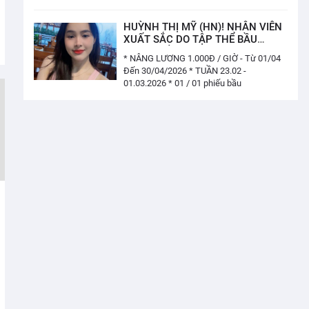
HUỲNH THỊ MỸ (HN)! NHÂN VIÊN
XUẤT SẮC DO TẬP THỂ BẦU
CHỌN TUẦN 23.02 - 01.03.2026
* NÂNG LƯƠNG 1.000Đ / GIỜ - Từ 01/04
(01/ 01 PHIẾU)
Đến 30/04/2026 * TUẦN 23.02 -
01.03.2026 * 01 / 01 phiếu bầu