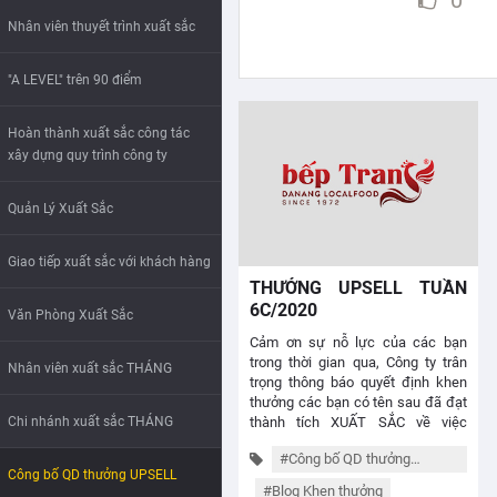
0
Nhân viên thuyết trình xuất sắc
"A LEVEL" trên 90 điểm
Hoàn thành xuất sắc công tác
xây dựng quy trình công ty
Quản Lý Xuất Sắc
Giao tiếp xuất sắc với khách hàng
THƯỞNG UPSELL TUẦN
6C/2020
Văn Phòng Xuất Sắc
Cảm ơn sự nỗ lực của các bạn
trong thời gian qua, Công ty trân
Nhân viên xuất sắc THÁNG
trọng thông báo quyết định khen
thưởng các bạn có tên sau đã đạt
thành tích XUẤT SẮC về việc
Chi nhánh xuất sắc THÁNG
hoàn...
#Công bố QD thưởng
Công bố QD thưởng UPSELL
UPSELL
#Blog Khen thưởng