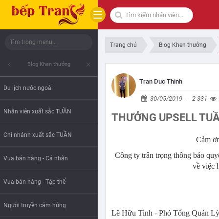
Trang chủ
Blog Khen thưởng
Close submenu
Blog Khen thưởng
Close menu
Tran Duc Thinh
Du lịch nước ngoài
30/05/2019
-
2 331
Nhân viên xuất sắc TUẦN
THƯỞNG UPSELL TUẦ
Chi nhánh xuất sắc TUẦN
Cảm ơn 
Công ty trân trọng thông báo qu
Vua bán hàng - Cá nhân
về việc
Vua bán hàng - Tập thể
Người truyền cảm hứng
Lê Hữu Tình - Phó Tổng Quản Lý: 