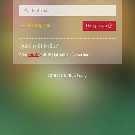
Về trang chủ
Đăng nhập
Quên mật khẩu?
Bấm
vào đây
, để lấy lại mật khẩu của bạn.
2018 © OS - Bếp Trang.