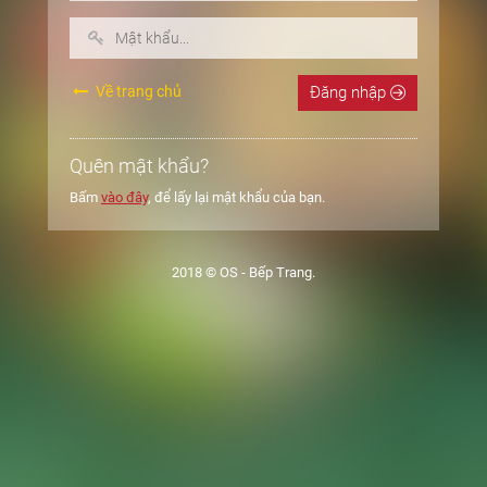
Về trang chủ
Đăng nhập
Quên mật khẩu?
Bấm
vào đây
, để lấy lại mật khẩu của bạn.
2018 © OS - Bếp Trang.