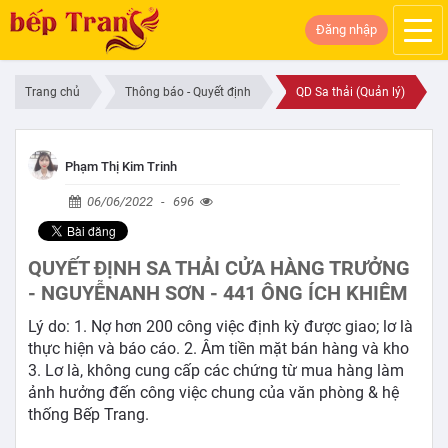
Đăng nhập
Trang chủ
Thông báo - Quyết định
QD Sa thải (Quản lý)
Phạm Thị Kim Trinh
06/06/2022
-
696
QUYẾT ĐỊNH SA THẢI CỬA HÀNG TRƯỞNG
- NGUYỄNANH SƠN - 441 ÔNG ÍCH KHIÊM
Lý do: 1. Nợ hơn 200 công việc định kỳ được giao; lơ là
thực hiện và báo cáo. 2. Âm tiền mặt bán hàng và kho
3. Lơ là, không cung cấp các chứng từ mua hàng làm
ảnh hưởng đến công việc chung của văn phòng & hệ
thống Bếp Trang.