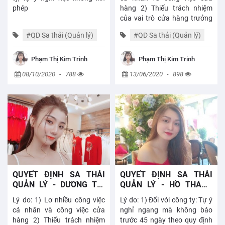
phép
hàng 2) Thiếu trách nhiệm
của vai trò cửa hàng trưởng
3) Tuyển dụng nhân sự cho
#QD Sa thải (Quản lý)
#QD Sa thải (Quản lý)
quán khác ngoài hệ thống 4)
Ảnh hưởng...
#Thông báo - Quyết
#Thông báo - Quyết
Phạm Thị Kim Trinh
Phạm Thị Kim Trinh
định
định
08/10/2020
-
788
13/06/2020
-
898
QUYẾT ĐỊNH SA THẢI
QUYẾT ĐỊNH SA THẢI
QUẢN LÝ - DƯƠNG THỊ
QUẢN LÝ - HỒ THANH
ANH ĐÀO - 24 PASTEUR
XUÂN - 186 PHAN CHÂU
Lý do: 1) Lơ nhiều công việc
Lý do: 1) Đối với công ty: Tự ý
TRINH
cá nhân và công việc cửa
nghỉ ngang mà không báo
hàng 2) Thiếu trách nhiệm
trước 45 ngày theo quy định