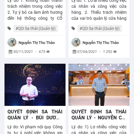
Lý do 1: Không hoàn thành
Lý do: 1. Lơ là nhiều công việc
HƯNG ĐẠO
PHONG
trách nhiệm trong công việc
cá nhân và công việc cửa
2. Tự ý bỏ ca làm ảnh hương
hàng. 2. Thiếu trách nhiệm
đến hệ thống công ty CỔ
của vai trò quản lý cửa hàng
PHẦN TRANG BẾP
3. Kiểm tra không kiểm tra,
#QD Sa thải (Quản lý)
#QD Sa thải (Quản lý)
bảo quản nguyên vật liệu dẫn
đến ảnh hưởng...
#Thông báo - Quyết
#Thông báo - Quyết
Nguyễn Thị Thu Thảo
Nguyễn Thị Thu Thảo
định
định
30/11/2021
-
673
07/04/2021
-
1 292
QUYẾT ĐỊNH SA THẢI
QUYẾT ĐỊNH SA THẢI
QUẢN LÝ - BÙI DƯƠNG
QUẢN LÝ - NGUYỄN CHÍ
QUÝ - 186 PHAN CHÂU
TÂM - 186 PHAN CHÂU
Lý do: Vi phạm nội quy Công
Lý do: 1) Lơ nhiều công việc
TRINH
TRINH
ty, tự ý nghỉ việc không xin
cá nhân và công việc cửa