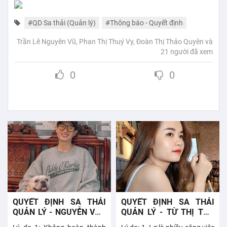
#QD Sa thải (Quản lý)
#Thông báo - Quyết định
Trần Lê Nguyên Vũ, Phan Thị Thuý Vy, Đoàn Thị Thảo Quyên
và
21 người đã xem
0
0
QUYẾT ĐỊNH SA THẢI
QUYẾT ĐỊNH SA THẢI
QUẢN LÝ - NGUYỄN VĂN
QUẢN LÝ - TỪ THỊ THU
KHƯƠNG - 535 TRẦN
NGUYỆT - 24 LÊ HỒNG